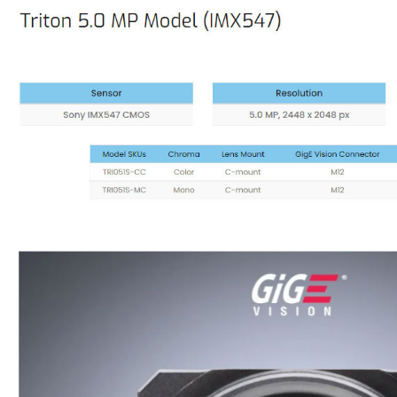
Material
Contact
阵
Us
网
口
相
机
Triton
系
列
面
阵/
线
阵
网
口
相
机
Atlas
系
列
网
口