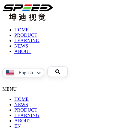
HOME
PRODUCT
LEARNING
Product
NEWS
Video
ABOUT
Reference
About
Material
Us
Contact
English
Us
中文
MENU
English
HOME
NEWS
PRODUCT
LEARNING
Phoenix
ABOUT
Product
系
EN
Video
About
列
Reference
Us
面