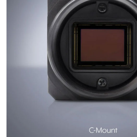
相
机
Helios
系
列
3D
相
机
配
件
ARENA
软
件
套
件